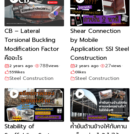
CB – Lateral
Shear Connection
Torsional Buckling
by Mobile
Modification Factor
Application: SSI Steel
คืออะไร
Construction
788
27
2 years ago
views
2 years ago
views
•
•
•
•
559
likes
0
likes
Steel Construction
Steel Construction
Stability of
ค้ำยันด้านข้างให้กับคาน