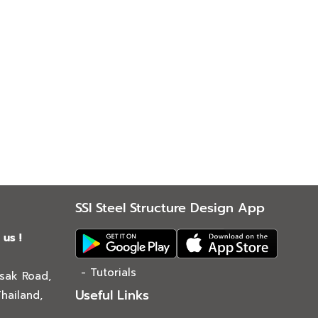
SSI Steel Structure Design App
 us !
- Tutorials
asak Road,
Useful Links
hailand,